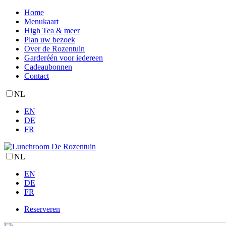
Home
Menukaart
High Tea & meer
Plan uw bezoek
Over de Rozentuin
Garderéén voor iedereen
Cadeaubonnen
Contact
NL
EN
DE
FR
NL
EN
DE
FR
Reserveren