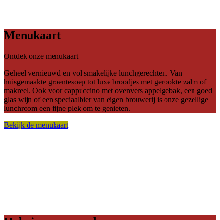
Menukaart
Ontdek onze menukaart
Geheel vernieuwd en vol smakelijke lunchgerechten. Van
huisgemaakte groentesoep tot luxe broodjes met gerookte zalm of
makreel. Ook voor cappuccino met ovenvers appelgebak, een goed
glas wijn of een speciaalbier van eigen brouwerij is onze gezellige
lunchroom een fijne plek om te genieten.
Bekijk de menukaart